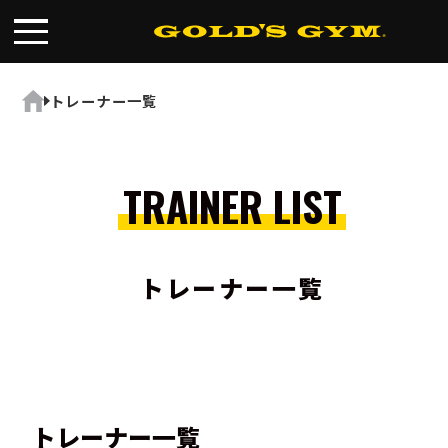
FIND A GYM
店舗検索
トレーナー一覧
ホーム
ABOUT
ゴールドジムについて
SUPPORT
トレーニングサポート
TRAINER LIST
SCHOOL
スクール
STUDIO
スタジオ
JOIN
トレーナー一覧
ご入会について
NEWS
ニュース
SHOP
オンラインストア
トレーナー一覧