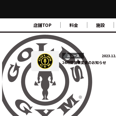
Kashihara Nara
FIND A GYM
店舗TOP
料金
施設
店舗検索
ABOUT
ゴールドジムについて
SUPPORT
トレーニングサポート
SCHOOL
スクール
2023.12
ニュース
24時間営業変更のお知らせ
STUDIO
スタジオ
JOIN
ご入会について
NEWS
ニュース
SHOP
オンラインストア