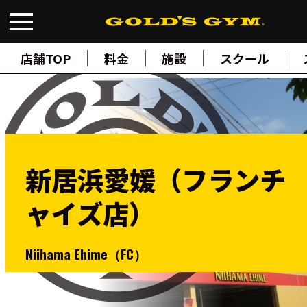
FIND A GYM
店舗検索
店舗TOP
料金
施設
スクール
ABOUT
ゴールドジムについて
SUPPORT
トレーニングサポート
SCHOOL
スクール
STUDIO
スタジオ
新居浜愛媛（フランチ
JOIN
ご入会について
ャイズ店）
NEWS
ニュース
SHOP
Niihama Ehime（FC）
オンラインストア