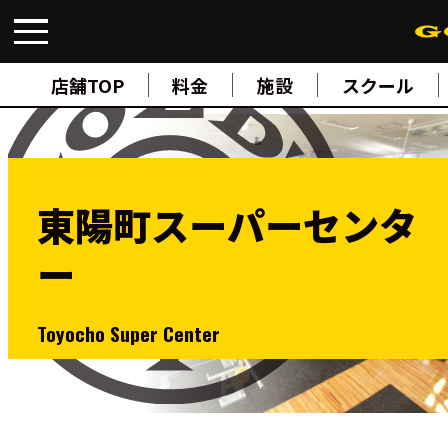
FIND A GYM
店舗検索
店舗TOP
料金
施設
スクール
ABOUT
ゴールドジムについて
SUPPORT
トレーニングサポート
SCHOOL
スクール
東陽町スーパーセンタ
STUDIO
スタジオ
ー
JOIN
ご入会について
NEWS
ニュース
Toyocho Super Center
SHOP
オンラインストア