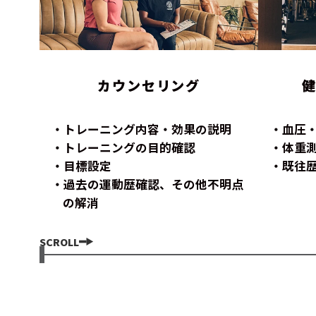
カウンセリング
トレーニング内容・効果の説明
血圧
トレーニングの目的確認
体重
目標設定
既往
過去の運動歴確認、その他不明点
の解消
SCROLL