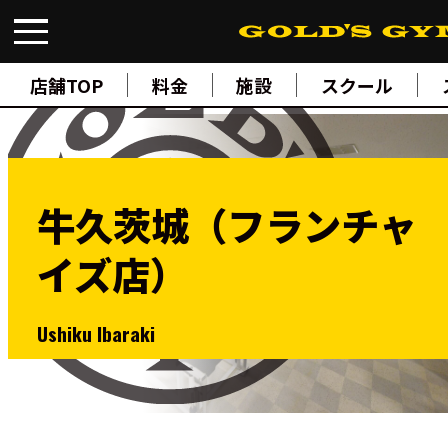
FIND A GYM
店舗検索
店舗TOP
料金
施設
スクール
ABOUT
ゴールドジムについて
SUPPORT
トレーニングサポート
SCHOOL
スクール
牛久茨城（フランチャ
STUDIO
スタジオ
イズ店）
JOIN
ご入会について
NEWS
ニュース
Ushiku Ibaraki
SHOP
オンラインストア