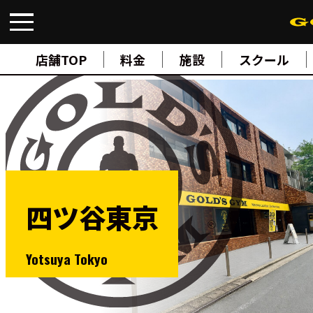
FIND A GYM
店舗検索
店舗TOP
料金
施設
スクール
ABOUT
ゴールドジムについて
SUPPORT
トレーニングサポート
SCHOOL
スクール
STUDIO
スタジオ
JOIN
ご入会について
四ツ谷東京
NEWS
ニュース
SHOP
Yotsuya Tokyo
オンラインストア