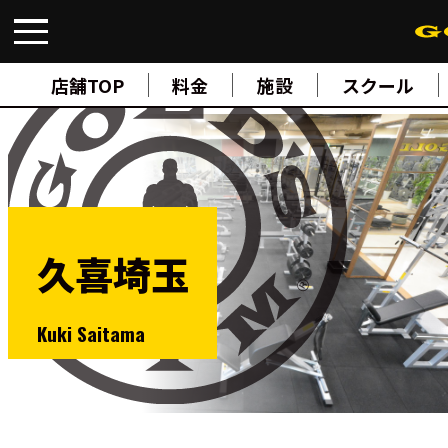
FIND A GYM
店舗検索
店舗TOP
料金
施設
スクール
ABOUT
ゴールドジムについて
SUPPORT
トレーニングサポート
SCHOOL
スクール
STUDIO
スタジオ
久喜埼玉
JOIN
ご入会について
NEWS
ニュース
Kuki Saitama
SHOP
オンラインストア