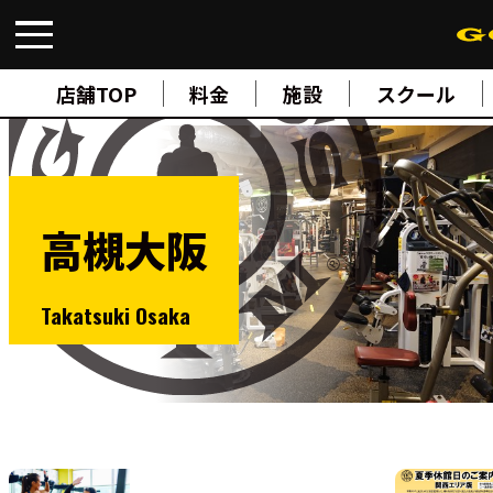
FIND A GYM
店舗検索
店舗TOP
料金
施設
スクール
ABOUT
ゴールドジムについて
SUPPORT
トレーニングサポート
SCHOOL
スクール
高槻大阪
STUDIO
スタジオ
JOIN
Takatsuki Osaka
ご入会について
NEWS
ニュース
SHOP
オンラインストア