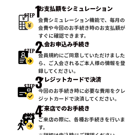
1
お支払額を
シミュレーション
STEP
会費シミュレーション機能で、毎月の
会費や今回のお手続き時のお支払額が
すぐに確認できます。
2
入会お申込み
手続き
STEP
会員規約にご同意していただけました
ら、ご入会されるご本人様の情報を登
録してください。
3
クレジットカードで
決済
STEP
今回のお手続き時に必要な費用をクレ
ジットカードで決済してください。
4
ご来店での
お手続き
STEP
ご来店の際に、各種お手続きを行いま
す。