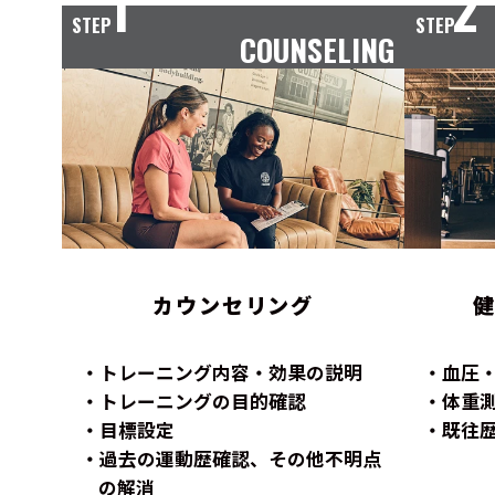
1
2
STEP
STEP
COUNSELING
カウンセリング
トレーニング内容・効果の説明
血圧
トレーニングの目的確認
体重
目標設定
既往
過去の運動歴確認、その他不明点
の解消