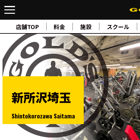
FIND A GYM
店舗検索
店舗TOP
料金
施設
スクール
ABOUT
ゴールドジムについて
SUPPORT
トレーニングサポート
SCHOOL
スクール
STUDIO
スタジオ
JOIN
ご入会について
新所沢埼玉
NEWS
ニュース
SHOP
Shintokorozawa Saitama
オンラインストア