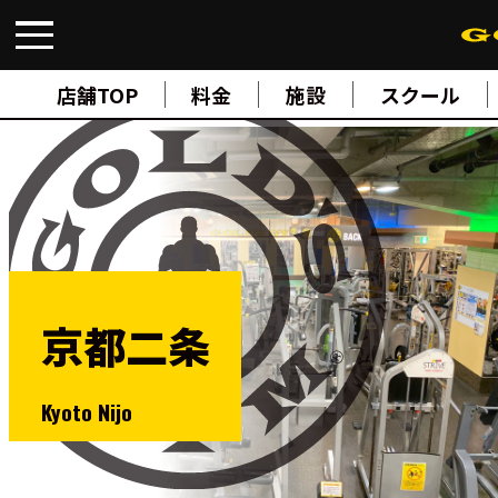
FIND A GYM
店舗検索
店舗TOP
料金
施設
スクール
ABOUT
ゴールドジムについて
SUPPORT
トレーニングサポート
SCHOOL
スクール
STUDIO
スタジオ
JOIN
ご入会について
京都二条
NEWS
ニュース
SHOP
Kyoto Nijo
オンラインストア