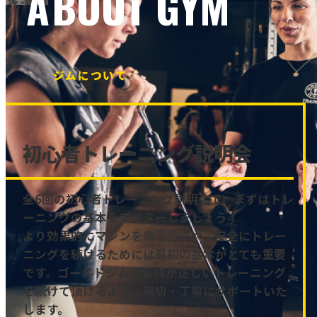
ABOUT GYM
ジムについて
初心者トレーニング説明会
全6回の初心者トレーニング説明会で、まずはトレ
ーニングの基本をマスターしましょう！
より効果的にマシンを使う方法や、安全にトレー
ニングを続けるためには最初の基本がとても重要
です。ゴールドジムは皆様が正しいトレーニング
を続けて頂けるよう、親切・丁寧にサポートいた
します。