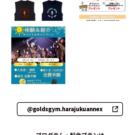
@goldsgym.harajukuannex