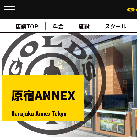
FIND A GYM
店舗検索
店舗TOP
料金
施設
スクール
ABOUT
ゴールドジムについて
SUPPORT
トレーニングサポート
SCHOOL
スクール
STUDIO
スタジオ
JOIN
ご入会について
原宿ANNEX
NEWS
ニュース
SHOP
Harajuku Annex Tokyo
オンラインストア