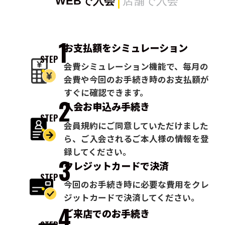
WEBで入会
店舗で入会
1
お支払額を
シミュレーション
STEP
会費シミュレーション機能で、毎月の
会費や今回のお手続き時のお支払額が
すぐに確認できます。
2
入会お申込み
手続き
STEP
会員規約にご同意していただけました
ら、ご入会されるご本人様の情報を登
録してください。
3
クレジットカードで
決済
STEP
今回のお手続き時に必要な費用をクレ
ジットカードで決済してください。
4
ご来店での
お手続き
STEP