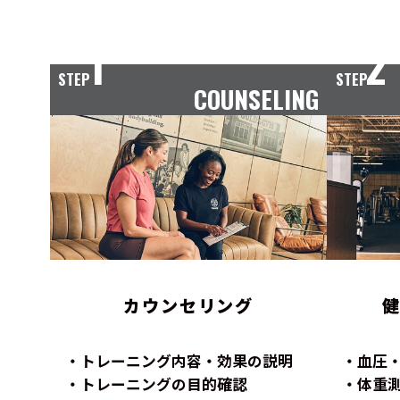
1
2
STEP
STEP
COUNSELING
カウンセリング
トレーニング内容・効果の説明
血圧
トレーニングの目的確認
体重